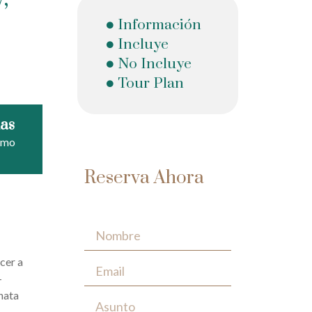
Información
Incluye
No Incluye
Tour Plan
nas
imo
Reserva Ahora
cer a
-
inata