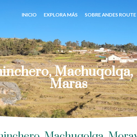
INICIO
EXPLORA MÁS
SOBRE ANDES ROUTE
hero, Machuqolqa, M
Maras
chero, Machuqolqa, Moray