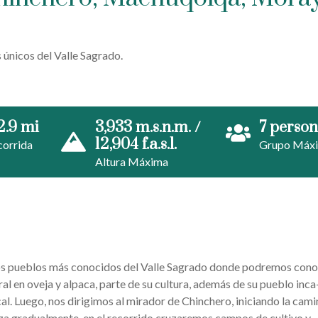
 únicos del Valle Sagrado.
2.9 mi
3,933 m.s.n.m. /
7 perso
12,904 f.a.s.l.
corrida
Grupo Máx
Altura Máxima
los pueblos más conocidos del Valle Sagrado donde podremos cono
ral en oveja y alpaca, parte de su cultura, además de su pueblo inca
al. Luego, nos dirigimos al mirador de Chinchero, iniciando la cam
viza gradualmente, en el recorrido cruzaremos campos de cultivo y