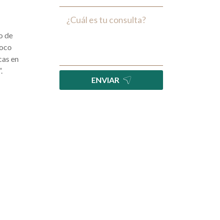
o de
poco
cas en
.
ENVIAR