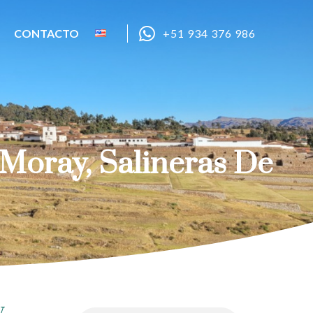
CONTACTO
+51 934 376 986
oray, Salineras De
,