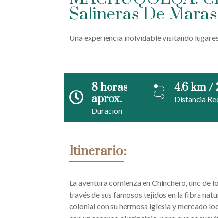
Salineras De Maras
Una experiencia inolvidable visitando lugares
8 horas
4.6 km / 
aprox.
Distancia Re
Duración
Itinerario:
La aventura comienza en Chinchero, uno de 
través de sus famosos tejidos en la fibra natu
colonial con su hermosa iglesia y mercado loc
con un ascenso al principio, pero que se sua