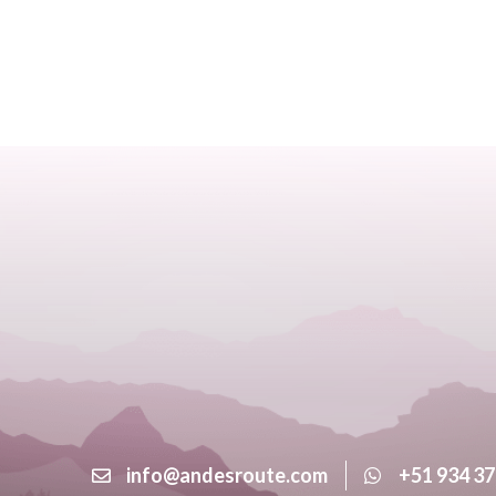
info@andesroute.com
+51 934 37